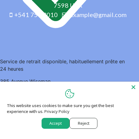
7598 USA
+541 754 3010
example@gmail.com
Service de retrait disponible, habituellement prête en
24 heures
385 Avenue Wiseman
Montréal QC H2V 3J7
Canada
This website uses cookies to make sure you get the best
5148952935
experience with us.
Privacy Policy
Accept
Reject