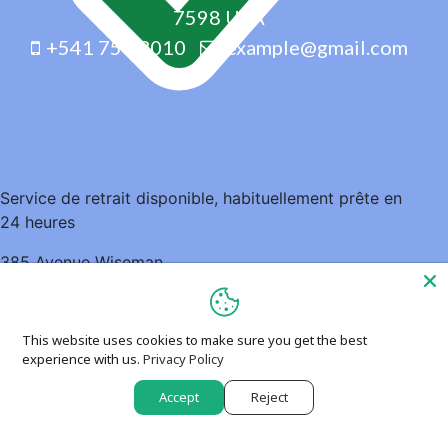
7598 USA
+541 754 3010
example@gmail.com
Service de retrait disponible, habituellement prête en
24 heures
385 Avenue Wiseman
Montréal QC H2V 3J7
Canada
This website uses cookies to make sure you get the best
5148952935
experience with us.
Privacy Policy
Accept
Reject